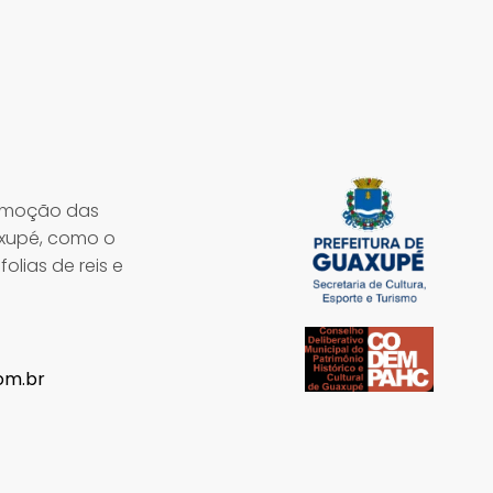
romoção das
axupé, como o
olias de reis e
om.br