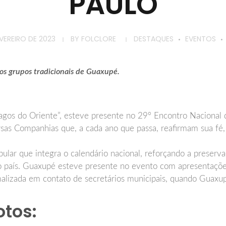
PAULO
EVEREIRO DE 2023
BY
FOLCLORE
DESTAQUES
EVENTOS
os grupos tradicionais de Guaxupé.
os do Oriente”, esteve presente no 29º Encontro Nacional de
as Companhias que, a cada ano que passa, reafirmam sua fé, s
pular que integra o calendário nacional, reforçando a preserv
so país. Guaxupé esteve presente no evento com apresentações
malizada em contato de secretários municipais, quando Guaxu
otos: