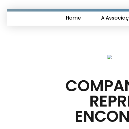
Home
A Associa
COMPAN
REPR
ENCON