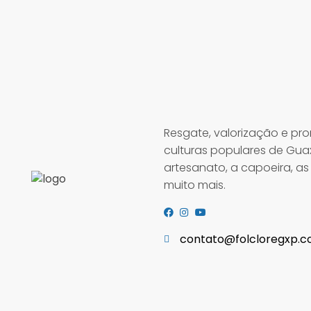
Resgate, valorização e p
culturas populares de Gu
artesanato, a capoeira, as f
muito mais.
contato@folcloregxp.c